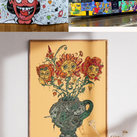
Murals
Products
,
Illustration
,
Design