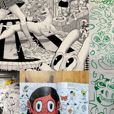
Products
,
Illustration
,
Design