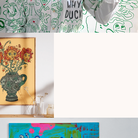
ducts
,
Illustration
,
Design