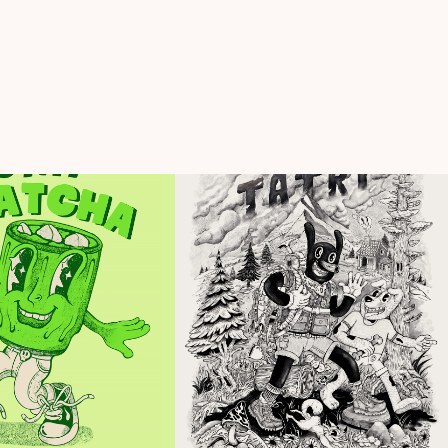
Products
,
Design
Products
,
Illustration